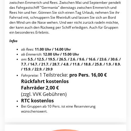
zwischen Emmerich und Rees. Zwischen Mai und September pendelt
das Fahrgastschiff "Germania" dienstags zwischen Emmerich und
Rees hin und her. Gönnen Sie sich einen Tag Urlaub, nehmen Sie ihr
Fahrrad mit, schnuppern Sie Rheinluft und lassen Sie sich an Bord
den Wind um die Nase wehen. Und wer nicht zurück radeln möchte,
der kann auch den Rückweg per Schiff erledigen. Auch für Gruppen
ein besonderes Erlebnis.
Infos
ab Rees:
11.00 Uhr / 14.00 Uhr
ab Emmerich:
12.00 Uhr / 15.00 Uhr
am:
5.5. / 12.5. / 19.5. / 26.5. / 2.6. / 9.6. / 16.6. / 23.6. / 30.6. /
7.7. / 14.7. / 21.7. / 28.7. / 4.8. / 11.8. / 18.8. / 25.8. / 1.9. / 8.9.
/ 15.9. / 22.9. / 29.9
1 Teilstrecke:
pro Pers. 16,00 €
Fahrpreise:
Rückfahrt kostenlos
Fahrräder 2,00 €
(zzgl. VVK Gebühren)
RTC kostenlos
Bei Gruppen ab 10 Pers. ist eine Reservierung
wünschenswert.