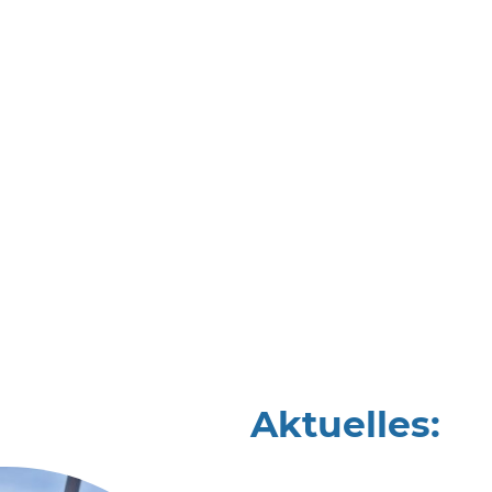
werksfahrten verzaubern. Auch unsere
btes Highlight in der kalten Jahreszeit.
en dafür, dass Ihre Veranstaltung zu einem
d. Wir kümmern uns um alle Details, damit Sie
underschöne Aussicht auf den Rhein genießen
 Ihre Schifffahrt und feiern Sie mit uns auf
Aktuelles: