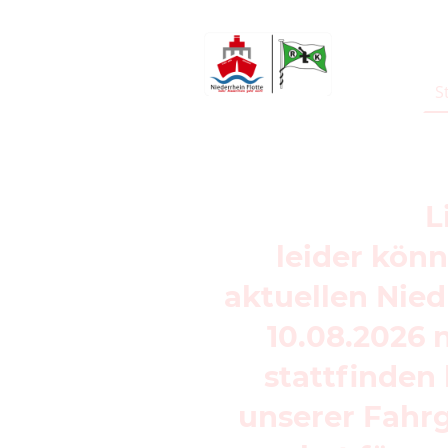
Reeser 
S
L
leider kön
aktuellen Nied
10.08.2026
stattfinden 
unserer Fahr