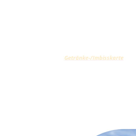
unseren spektakulären Feuer
Nikolausfahrten sind ein belie
Unsere erfahrenen Teams sorg
unvergesslichen Erlebnis wir
sich zurücklehnen und die w
können. Buchen Sie noch heute
dem Wasser!
Getränke-/Imbisskarte