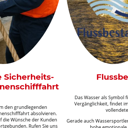
Sicherheits-
Flussb
nenschifffahrt
Das Wasser als Symbol f
Vergänglichkeit, findet i
em den grundlegenden
vollendet
nenschifffahrt absolvieren.
auf die Wünsche der Kunden
Gerade auch Wassersportle
dortgebunden. Rufen Sie uns
hohe emotionale