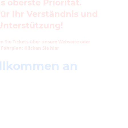
s oberste Priorität.
ür Ihr Verständnis und
Unterstützung!
 Sie Tickets über unsere Webseite oder
. Fahrplan:
Klicken Sie hier
illkommen an
hifffahrten auf dem Rhein! Unsere Schiffe
eierlichkeiten aller Art zur Verfügung. Ob
undfahrten, Liniendienst oder Sonderfahrten –
 Kulisse für Ihre besonderen Anlässe. Genießen
t nach Holland oder lassen Sie sich von