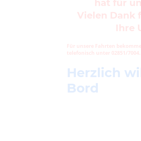
hat für un
Vielen Dank f
Ihre 
Für unsere Fahrten bekommen
telefonisch unter 02851/7004
Herzlich w
Bord
Erleben Sie unvergessliche Sc
stehen Ihnen ganzjährig für F
Hochzeiten auf dem Schiff, R
wir bieten Ihnen die perfekte
Sie eine entspannte Tagesfahr