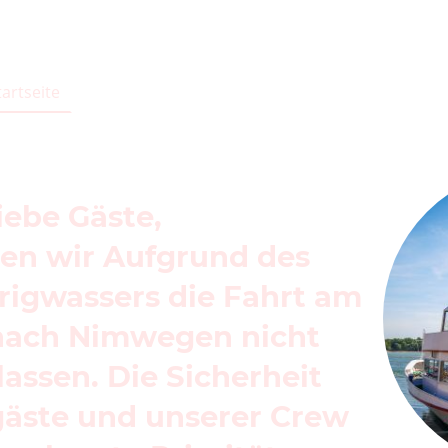
Personenschiffahrt
tartseite
Chartern
Fahrplan
iebe Gäste,
nen wir Aufgrund des
rigwassers die Fahrt am
 nach Nimwegen nicht
lassen. Die Sicherheit
gäste und unserer Crew